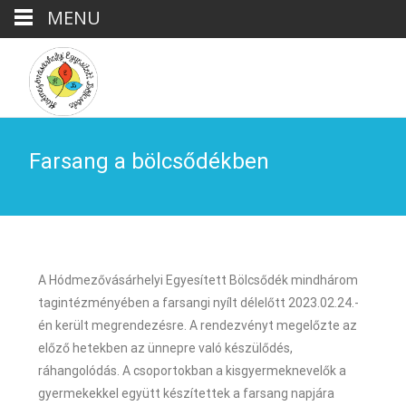
MENU
Eszköztár megnyitása
Farsang a bölcsődékben
A Hódmezővásárhelyi Egyesített Bölcsődék mindhárom
tagintézményében a farsangi nyílt délelőtt 2023.02.24.-
én került megrendezésre. A rendezvényt megelőzte az
előző hetekben az ünnepre való készülődés,
ráhangolódás. A csoportokban a kisgyermeknevelők a
gyermekekkel együtt készítettek a farsang napjára