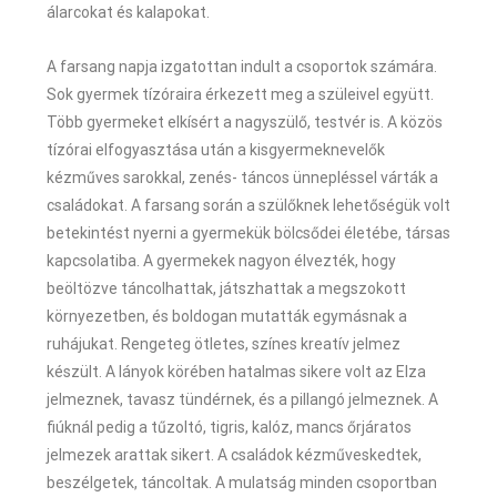
álarcokat és kalapokat.
A farsang napja izgatottan indult a csoportok számára.
Sok gyermek tízóraira érkezett meg a szüleivel együtt.
Több gyermeket elkísért a nagyszülő, testvér is. A közös
tízórai elfogyasztása után a kisgyermeknevelők
kézműves sarokkal, zenés- táncos ünnepléssel várták a
családokat. A farsang során a szülőknek lehetőségük volt
betekintést nyerni a gyermekük bölcsődei életébe, társas
kapcsolatiba. A gyermekek nagyon élvezték, hogy
beöltözve táncolhattak, játszhattak a megszokott
környezetben, és boldogan mutatták egymásnak a
ruhájukat. Rengeteg ötletes, színes kreatív jelmez
készült. A lányok körében hatalmas sikere volt az Elza
jelmeznek, tavasz tündérnek, és a pillangó jelmeznek. A
fiúknál pedig a tűzoltó, tigris, kalóz, mancs őrjáratos
jelmezek arattak sikert. A családok kézműveskedtek,
beszélgetek, táncoltak. A mulatság minden csoportban